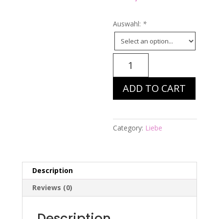
Auswahl:
*
Energiebild
Nr.
986
ADD TO CART
-
Liebe-
Glück-
Zufriedenheit
Category:
Liebe
quantity
Description
Reviews (0)
Description