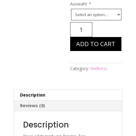
Auswahl:
*
Energiebild
Nr.
967
ADD TO CART
-
Tee
Nr.
8
Category:
Wellness
"Allrounder"
quantity
Description
Reviews (0)
Description