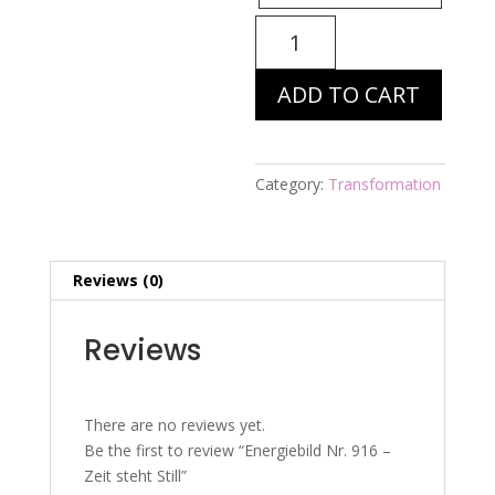
Energiebild
Nr.
916
ADD TO CART
-
Zeit
steht
Still
Category:
Transformation
quantity
Reviews (0)
Reviews
There are no reviews yet.
Be the first to review “Energiebild Nr. 916 –
Zeit steht Still”