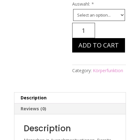
Auswahl:
*
Energiebild
Nr.
839
ADD TO CART
-
M.i.A.
-
Sklerodermie
Category:
Körperfunktion
quantity
Description
Reviews (0)
Description