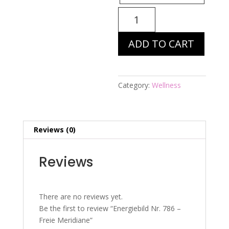
Energiebild
Nr.
786
ADD TO CART
-
Freie
Meridiane
quantity
Category:
Wellness
Reviews (0)
Reviews
There are no reviews yet.
Be the first to review “Energiebild Nr. 786 –
Freie Meridiane”