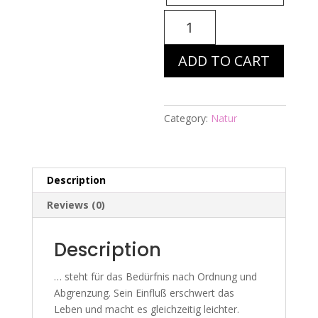
Energiebild
Nr.
755
ADD TO CART
-
Planet
Saturn
quantity
Category:
Natur
Description
Reviews (0)
Description
… steht für das Bedürfnis nach Ordnung und
Abgrenzung. Sein Einfluß erschwert das
Leben und macht es gleichzeitig leichter.