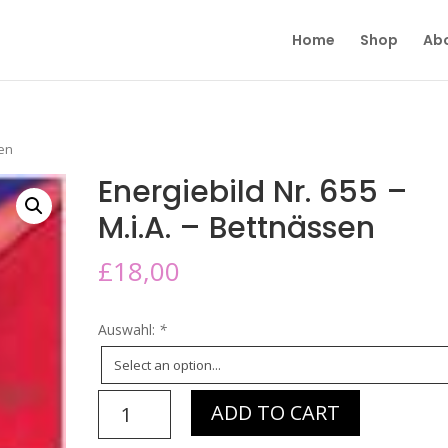
Home
Shop
Ab
sen
Energiebild Nr. 655 –
M.i.A. – Bettnässen
£
18,00
Auswahl:
*
Energiebild
ADD TO CART
Nr.
655