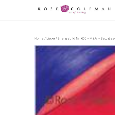
Home
/
Liebe
/ Energiebild Nr. 655 – M.i.A. – Bettnäs