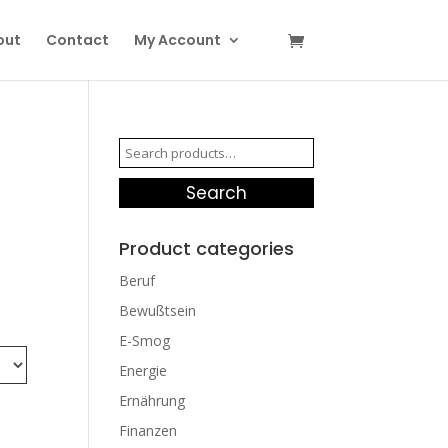
out
Contact
My Account
Search
for:
Search
Product categories
Beruf
Bewußtsein
E-Smog
Energie
Ernährung
Finanzen