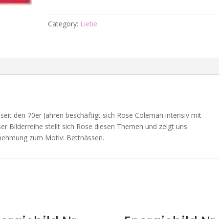
-
M.i.A.
Category:
Liebe
-
Bettnässen
quantity
eit den 70er Jahren beschäftigt sich Rose Coleman intensiv mit
r Bilderreihe stellt sich Rose diesen Themen und zeigt uns
rnehmung zum Motiv: Bettnässen.