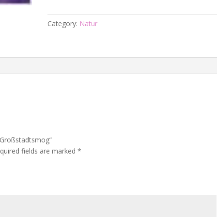
-
Großstadtsmog
Category:
Natur
quantity
 – Großstadtsmog”
quired fields are marked
*