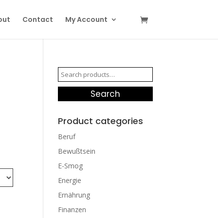
out
Contact
My Account
Search
for:
Search
Product categories
Beruf
Bewußtsein
E-Smog
Energie
Ernährung
Finanzen