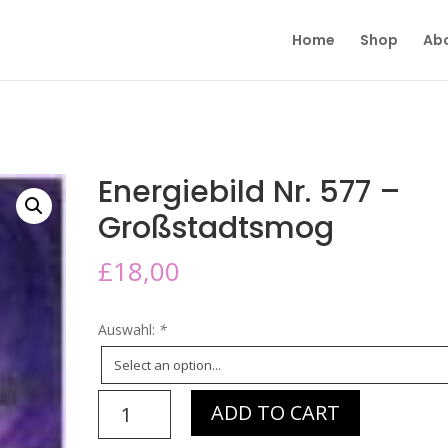
Home
Shop
Ab
Energiebild Nr. 577 –
Großstadtsmog
£
18,00
Auswahl:
*
Energiebild
ADD TO CART
Nr.
577