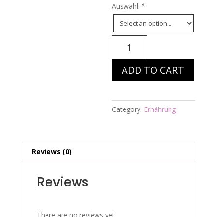
Auswahl:
*
Energiebild
Nr.
510
ADD TO CART
-
Tasty
ART:
Gutes
Category:
Ernährung
vom
Rind
quantity
Reviews (0)
Reviews
There are no reviews yet.