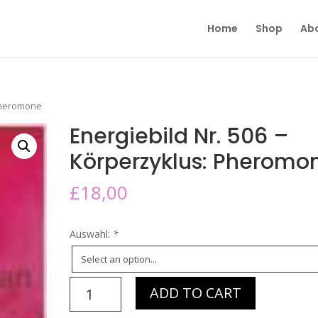
Home
Shop
Ab
 Pheromone
Energiebild Nr. 506 –
Körperzyklus: Pheromo
£
18,00
Auswahl:
*
Energiebild
ADD TO CART
Nr.
506