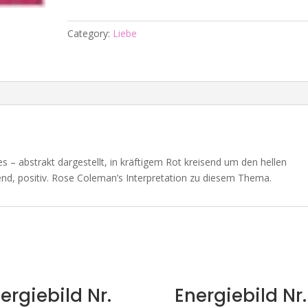
-
Körperzyklus:
Category:
Liebe
Pheromone
quantity
s – abstrakt dargestellt, in kräftigem Rot kreisend um den hellen
nd, positiv. Rose Coleman’s Interpretation zu diesem Thema.
ergiebild Nr.
Energiebild Nr.