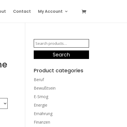
out
Contact
My Account
Search
for:
Search
ne
Product categories
Beruf
Bewußtsein
E-Smog
Energie
Ernährung
Finanzen