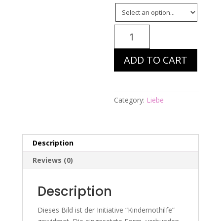
Energiebild
Nr.
432
ADD TO CART
-
Red
Nose
Day
Category:
Liebe
14.
März
quantity
Description
Reviews (0)
Description
Dieses Bild ist der Initiative “Kindernothilfe”