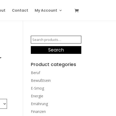
out
Contact
My Account
Search
for:
Search
r
Product categories
Beruf
Bewußtsein
E-Smog
Energie
Ernährung
Finanzen