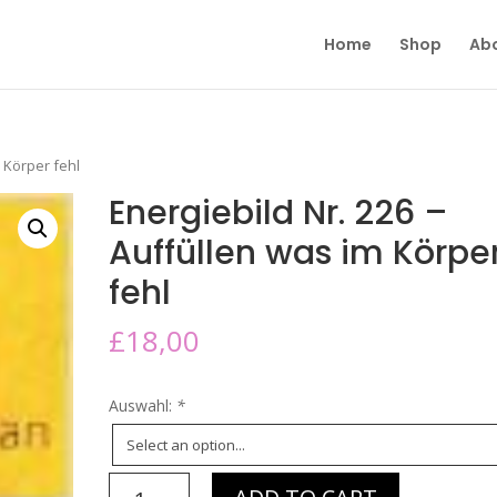
Home
Shop
Ab
m Körper fehl
Energiebild Nr. 226 –
Auffüllen was im Körpe
fehl
£
18,00
Auswahl:
*
Energiebild