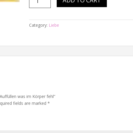
ADD TO CART
Nr.
226
-
Auffüllen
Category:
Liebe
was
im
Körper
fehl
quantity
 Auffüllen was im Körper fehl”
quired fields are marked
*