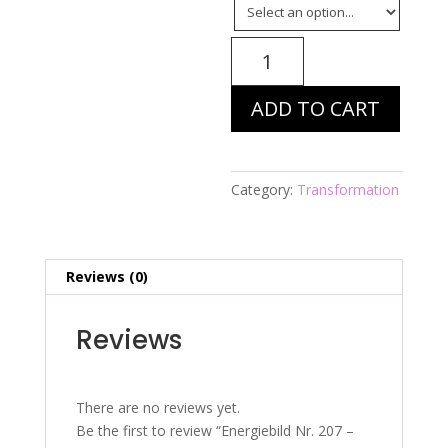
Energiebild
Nr.
207
ADD TO CART
-
Betende
Hände
quantity
Category:
Transformation
Reviews (0)
Reviews
There are no reviews yet.
Be the first to review “Energiebild Nr. 207 –