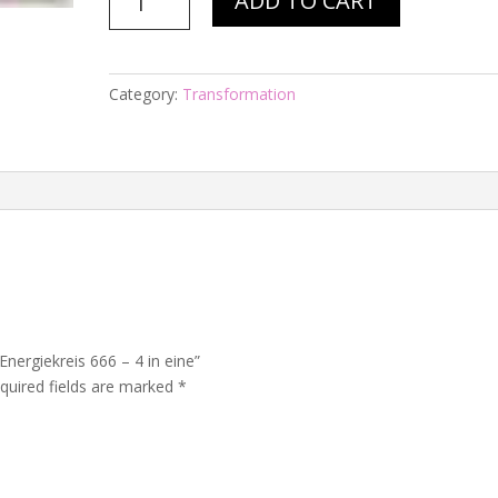
ADD TO CART
Nr.
185
-
Energiekreis
Category:
Transformation
666
-
4
in
eine
quantity
 Energiekreis 666 – 4 in eine”
quired fields are marked
*