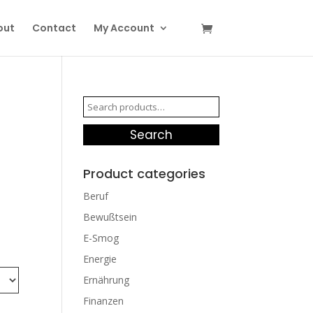
out
Contact
My Account
Search
for:
Search
Product categories
Beruf
Bewußtsein
E-Smog
Energie
Ernährung
Finanzen