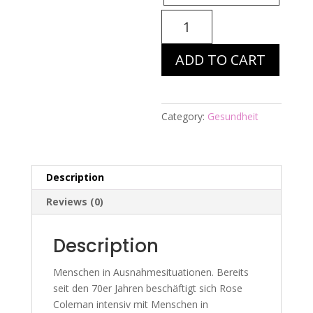
Energiebild
Nr.
180
ADD TO CART
-
M.i.A.
-
Diabetes
Category:
Gesundheit
I
quantity
Description
Reviews (0)
Description
Menschen in Ausnahmesituationen. Bereits
seit den 70er Jahren beschäftigt sich Rose
Coleman intensiv mit Menschen in