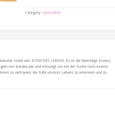
-
Baraka
Category:
Spiritualität
-
die
Fülle
quantity
deutet soviel wie: ATEM DES LEBENS. Es ist die lebendige Essenz,
 Energien von Baraka dar und ermutigt uns bei der Suche nach innerer
innen zu vertrauen; die Fülle unseres Lebens zu erkennen und zu