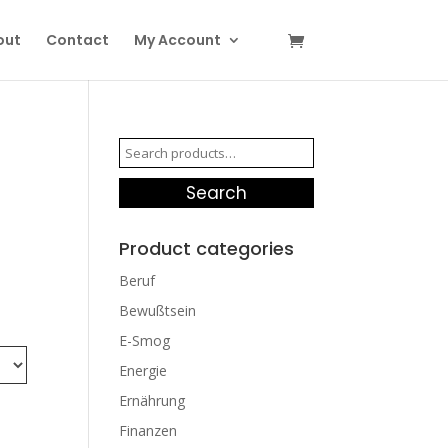
out
Contact
My Account
Search
for:
Search
Product categories
Beruf
Bewußtsein
E-Smog
Energie
Ernährung
Finanzen