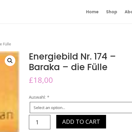
Home
Shop
Ab
e Fülle
Energiebild Nr. 174 –
Baraka – die Fülle
£
18,00
Auswahl:
*
Energiebild
ADD TO CART
Nr.
174