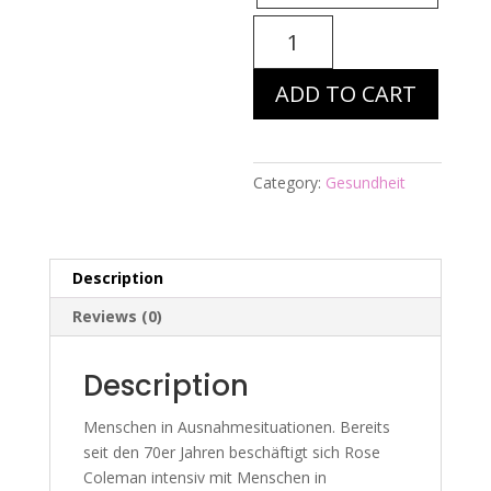
Energiebild
Nr.
158
ADD TO CART
-
M.i.A.
-
Allergien
Category:
Gesundheit
quantity
Description
Reviews (0)
Description
Menschen in Ausnahmesituationen. Bereits
seit den 70er Jahren beschäftigt sich Rose
Coleman intensiv mit Menschen in