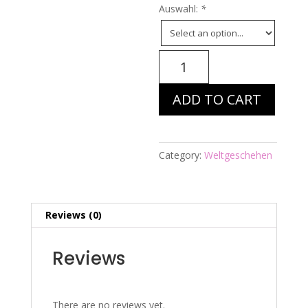
Auswahl:
*
Energiebild
Nr.
1348
ADD TO CART
-
Rechenschwäche,
Dyskalkulie
quantity
Category:
Weltgeschehen
Reviews (0)
Reviews
There are no reviews yet.