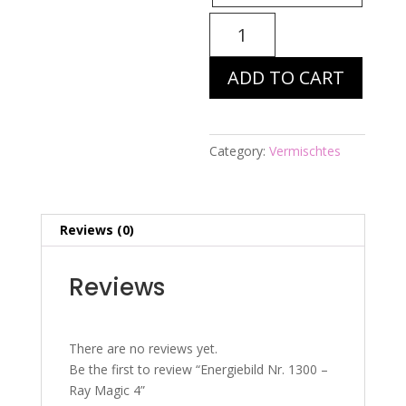
Energiebild
Nr.
1300
ADD TO CART
-
Ray
Magic
4
Category:
Vermischtes
quantity
Reviews (0)
Reviews
There are no reviews yet.
Be the first to review “Energiebild Nr. 1300 –
Ray Magic 4”