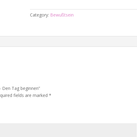
-
Den
Category:
Bewußtsein
Tag
beginnen
quantity
0 – Den Tag beginnen”
quired fields are marked
*