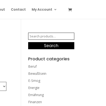
out
Contact
My Account
Search
for:
Search
Product categories
Beruf
Bewußtsein
E-Smog
Energie
Ernährung
Finanzen