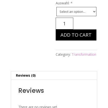
Auswahl:
*
Energiebild
Nr.
1226
ADD TO CART
-
Zahnersatz:
Materialien
-
Category:
Transformation
n
quantity
Reviews (0)
Reviews
There are no reviews yet.