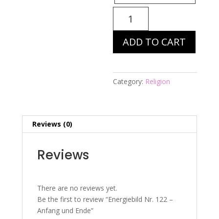
Energiebild
Nr.
122
ADD TO CART
-
Anfang
und
Ende
Category:
Religion
quantity
Reviews (0)
Reviews
There are no reviews yet.
Be the first to review “Energiebild Nr. 122 –
Anfang und Ende”