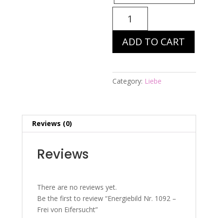
Energiebild
Nr.
1092
ADD TO CART
-
Frei
von
Eifersucht
Category:
Liebe
quantity
Reviews (0)
Reviews
There are no reviews yet.
Be the first to review “Energiebild Nr. 1092 –
Frei von Eifersucht”