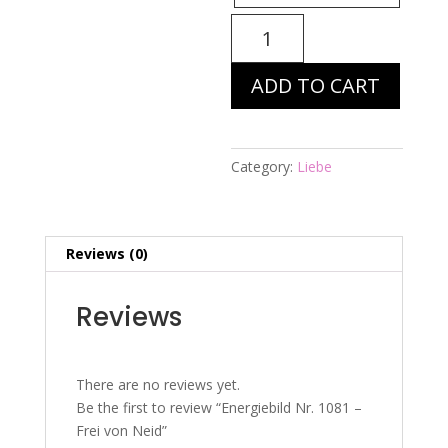
Energiebild
Nr.
1081
ADD TO CART
-
Frei
von
Neid
Category:
Liebe
quantity
Reviews (0)
Reviews
There are no reviews yet.
Be the first to review “Energiebild Nr. 1081 –
Frei von Neid”